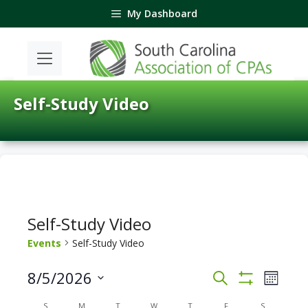
Skip
My Dashboard
to
content
Self-Study Video
Self-Study Video
Events
Self-Study Video
E
E
8/5/2026
S
M
v
v
S
e
S
o
H
e
C
S
M
T
W
T
a
F
S