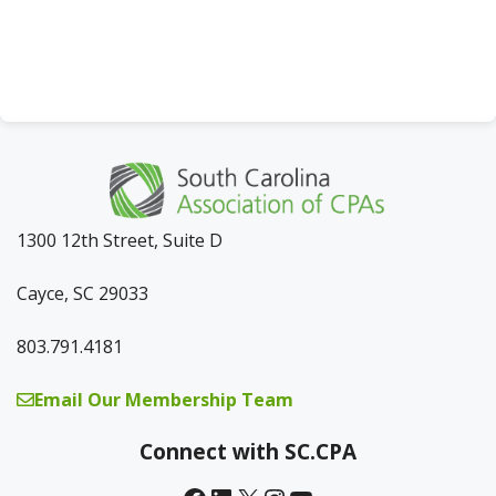
a
v
i
g
a
t
i
o
n
1300 12th Street, Suite D
Cayce, SC 29033
803.791.4181
Email Our Membership Team
Connect with SC.CPA